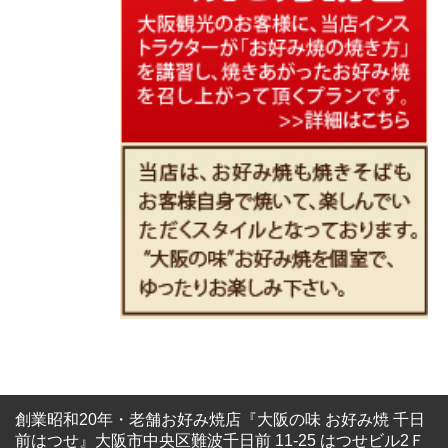
創業昭和20年・老舗お好み焼店『大阪の味 お好み焼 千日
前はつせ』大阪市中央区難波千日前 11-25 はつせビル2Ｆ